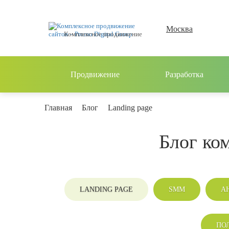
Москва
Комплексное продвижение
Продвижение
Разработка
Главная
Блог
Landing page
Блог ко
LANDING PAGE
SMM
А
ПО