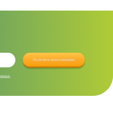
анных
.