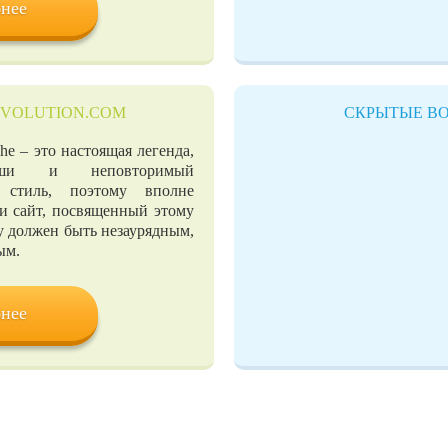
нее
EVOLUTION.COM
СКРЫТЫЕ В
e – это настоящая легенда,
оши и неповторимый
 стиль, поэтому вполне
 и сайт, посвященный этому
у должен быть незаурядным,
ым.
нее